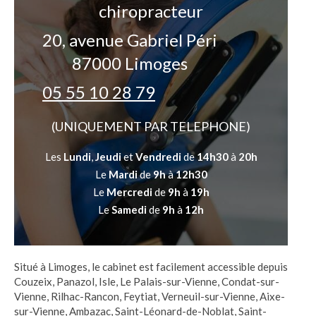
chiropracteur
20, avenue Gabriel Péri
87000
Limoges
05 55 10 28 79
(UNIQUEMENT PAR TELEPHONE)
Les
Lundi
,
Jeudi
et
Vendredi
de
14h30
à
20h
Le
Mardi
de
9h
à
12h30
Le
Mercredi
de
9h
à
19h
Le
Samedi
de
9h
à
12h
Situé à Limoges, le cabinet est facilement accessible depuis
Couzeix, Panazol, Isle, Le Palais-sur-Vienne, Condat-sur-
Vienne, Rilhac-Rancon, Feytiat, Verneuil-sur-Vienne, Aixe-
sur-Vienne, Ambazac, Saint-Léonard-de-Noblat, Saint-