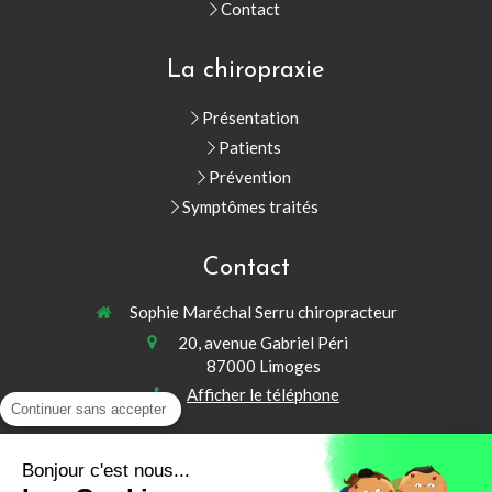
Contact
La chiropraxie
Présentation
Patients
Prévention
Symptômes traités
Contact
Sophie Maréchal Serru chiropracteur
20, avenue Gabriel Péri
87000
Limoges
Afficher le téléphone
Continuer sans accepter
Les
Lundi
,
Jeudi
et
Vendredi
de
14h30
à
20h
Le
Mardi
de
9h
à
12h30
Bonjour c'est nous...